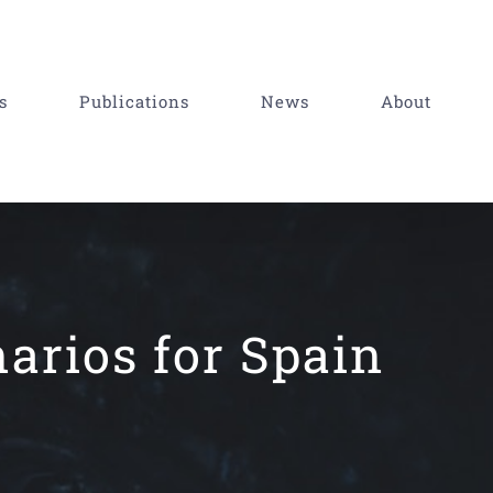
s
Publications
News
About
arios for Spain