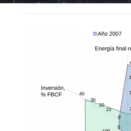
View
Larger
Image