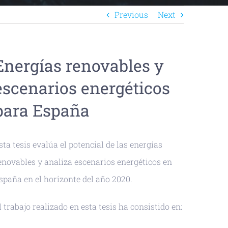
Previous
Next
Energías renovables y
escenarios energéticos
para España
sta tesis evalúa el potencial de las energías
enovables y analiza escenarios energéticos en
spaña en el horizonte del año 2020.
l trabajo realizado en esta tesis ha consistido en: