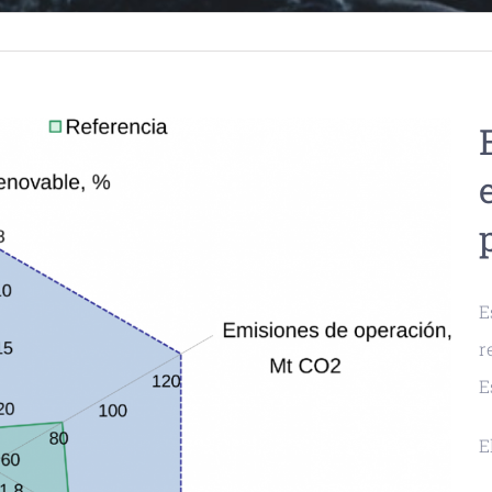
E
r
E
E