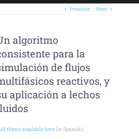
Previous
Next
Un algoritmo
consistente para la
simulación de flujos
multifásicos reactivos, y
su aplicación a lechos
fluidos
ull thesis available here
(in Spanish)