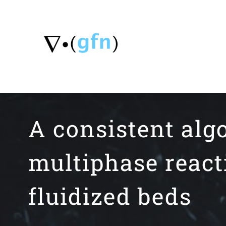
Skip
to
content
A consistent alg
multiphase reacti
fluidized beds