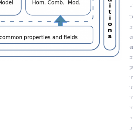
E
T
m
e
e
n
p
i
u
m
n
n
i