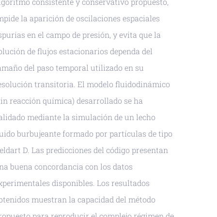
lgoritmo consistente y conservativo propuesto,
mpide la aparición de oscilaciones espaciales
spurias en el campo de presión, y evita que la
olución de flujos estacionarios dependa del
amaño del paso temporal utilizado en su
esolución transitoria. El modelo fluidodinámico
sin reacción química) desarrollado se ha
alidado mediante la simulación de un lecho
luido burbujeante formado por partículas de tipo
eldart D. Las predicciones del código presentan
na buena concordancia con los datos
xperimentales disponibles. Los resultados
btenidos muestran la capacidad del método
ropuesto para reproducir el complejo régimen de