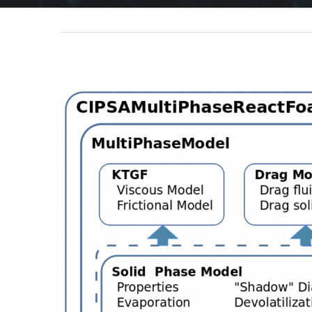
View
Larger
Image