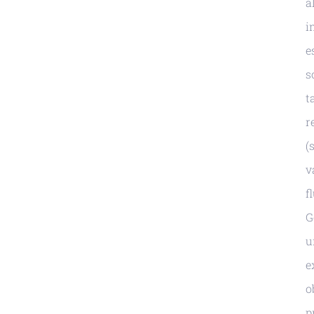
a
i
e
s
t
r
(
v
f
G
u
e
o
p