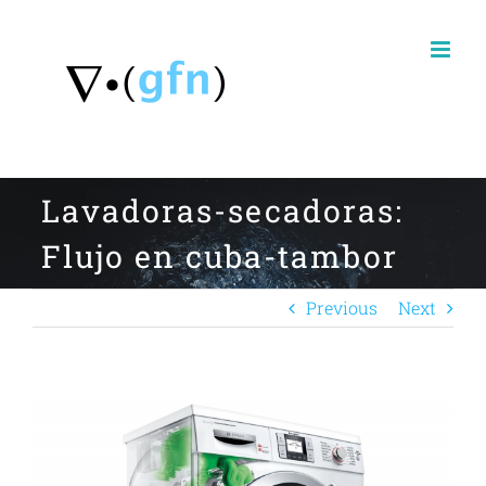
Skip
to
content
Lavadoras-secadoras:
Flujo en cuba-tambor
Previous
Next
View
Larger
Image