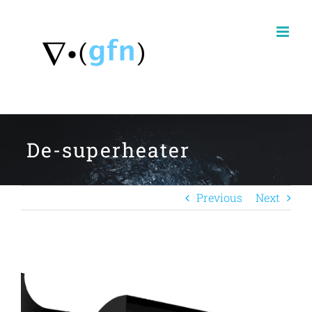
Skip
to
content
De-superheater
Previous
Next
View
Larger
Image