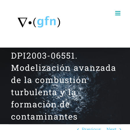
Skip
to
content
DPI2003-06551.
Modelización avanzada
de la combustión
turbulenta y la
formación de
contaminantes
Previous
Next